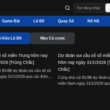
Game Bài
Lô Đề
Quay Số
Nổ Hũ
i Kèo Lô Đề
Mẹo Cá cược
 số miền Trung hôm nay
Dự đoán soi cầu xổ số mi
2026 [Trúng Chắc]
hôm nay ngày 31/1/2026 [
Chắc]
i BU88 dự đoán soi cầu xổ số
ngày 31/1/2026 qua các thông
Cùng nhà cái BU88 dự đoán s
 từ các bảng kết quả xổ số
miền Nam ngày 31/1/2026 qua
chọn ra những cặp số đẹp và
tin phân tích từ các bảng kết 
 anh em dễ trúng.
trước đó và chọn ra những cặ
may mắn cho anh em dễ trúng