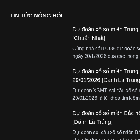
TIN TỨC NÓNG HỔI
Dự đoán xổ số miền Trung
[Chuẩn Nhất]
Cùng nhà cái BU88 dự đoán so
ngày 30/1/2026 qua các thông t
quả xổ số trước đó và chọn ra
Dự đoán xổ số miền Trung
mắn cho anh em dễ trúng.
29/01/2026 [Đánh Là Trúng
Dự đoán XSMT, soi cầu xổ số
29/01/2026 là từ khóa tìm kiếm
đề online tại nhà cái cá cược u
Dự đoán xổ số miền Bắc h
XSMT mỗi ngày là rất quan trọ
yếu tố được cân nhắc nhất khi
[Đánh Là Trúng]
của BU88 phân tích và chốt số
Dự đoán soi cầu xổ số miền B
khóa tìm kiếm của rất nhiều ngư