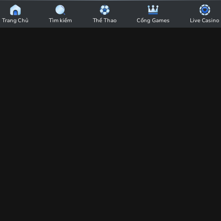
BU88
Chi Tiết
|
Trang Chủ
Tìm kiếm
Thể Thao
Cổng Games
Live Casino
Nhà
Nhận định soi kèo Sassuolo vs Genoa
Cái
02h45 ngày 04/11/2025 - Serie A
BU88
-
11:26
03/11/25
Trang
Tỷ lệ kèo nhà cái của cặp đấu này sẽ được BU88 phân tích trong bài nhận
Chủ
định soi kèo Sassuolo vs Genoa 02h45 ngày 04/11/2025 - Serie A ngay sau
đây. Mời quý bạn cùng tham khảo.
Cá
Sassuolo sẽ tiếp đón Genoa ở vòng 10 Serie A trong một trận
Cược
đấu được dự báo kịch tính và khó lường. Cả hai đội đều quyết
Thể
tâm giành điểm để cải thiện vị trí trên bảng xếp hạng. Tỷ lệ kèo
Thao
nhà cái của cặp đấu này sẽ được
BU88
phân tích trong bài nhận
định soi kèo Sassuolo vs Genoa 02h45 ngày 04/11/2025 - Serie
Uy
A ngay sau đây. Mời quý bạn cùng tham khảo.
Tín
Nhận định soi kèo Sassuolo vs
Số
Genoa 02h45 ngày 04/11/2025
1
Việt
Nhìn vào bảng kèo nhà cái có thể thấy đội chủ nhà đang được
Nam
đánh giá cao hơn so với đối thủ trong trận đấu sắp tới.
Dự đoán soi kèo Châu Á