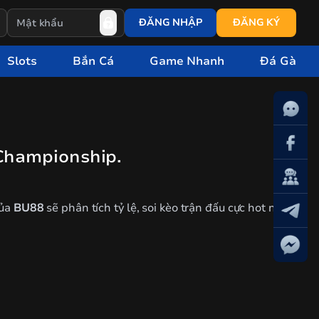
ĐĂNG NHẬP
ĐĂNG KÝ
Slots
Bắn Cá
Game Nhanh
Đá Gà
Championship.
của
BU88
sẽ phân tích tỷ lệ, soi kèo trận đấu cực hot ngày