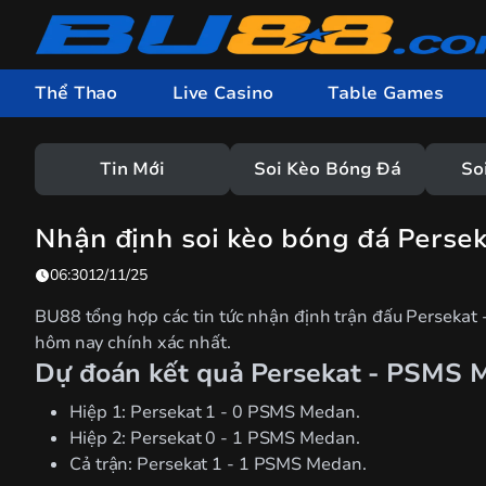
BU88
|
Nhà
Cái
Thể Thao
Live Casino
Table Games
BU88
-
Trang
Tin Mới
Soi Kèo Bóng Đá
So
Chủ
Cá
Nhận định soi kèo bóng đá Perse
Cược
Thể
06:30
12/11/25
Thao
BU88 tổng hợp các tin tức nhận định trận đấu Perseka
Uy
hôm nay chính xác nhất.
Tín
Dự đoán kết quả Persekat - PSMS 
Số
1
Hiệp 1: Persekat 1 - 0 PSMS Medan.
Việt
Hiệp 2: Persekat 0 - 1 PSMS Medan.
Nam
Cả trận: Persekat 1 - 1 PSMS Medan.