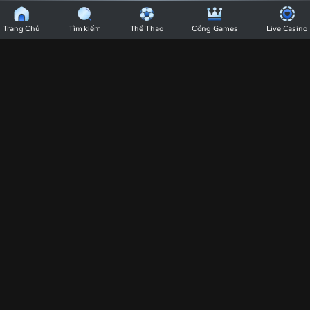
BU88
Chi Tiết
|
Trang Chủ
Tìm kiếm
Thể Thao
Cổng Games
Live Casino
Nhà
Dự đoán xổ số miền Trung hôm nay ngày
Cái
08/09/2025 [Chuẩn Nhất]
BU88
-
05:45
08/09/25
Trang
Cùng nhà cái BU88 dự đoán soi cầu xổ số miền Trung ngày 08/09/2025 qua
Chủ
các thông tin phân tích từ các bảng kết quả xổ số trước đó và chọn ra những
cặp số đẹp và may mắn cho anh em dễ trúng.
Cá
Dự đoán XSMT, soi cầu XSMT hôm nay ngày 8/9/2025 là từ khóa
Cược
tìm kiếm của rất nhiều người chơi lô đề online tại nhà cái cá
Thể
cược uy tín BU88. Việc soi cầu XSMT mỗi ngày là rất quan trọng
Thao
bởi nó là một trong những yếu tố được cân nhắc nhất khi chơi lô
đề. Cùng chuyên gia của
BU88
phân tích và chốt số đẹp ngay
Uy
sau đây.
Tín
Số
1
Việt
Nam