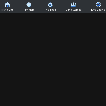
BU88
Chi Tiết
|
Trang Chủ
Tìm kiếm
Thể Thao
Cổng Games
Live Casino
Nhà
Dự đoán xổ số miền Bắc hôm nay ngày
Cái
31/1/2026 [Trúng Chắc]
BU88
-
06:51
31/01/26
Trang
Cùng nhà cái BU88 dự đoán soi cầu xổ số miền Bắc ngày 31/1/2026 qua các
Chủ
thông tin phân tích từ các bảng kết quả xổ số trước đó và chọn ra những cặp
số đẹp và may mắn cho anh em dễ trúng.
Cá
Dự đoán soi cầu xổ số miền Bắc hôm nay 31/1/2026 là từ khóa
Cược
tìm kiếm của rất nhiều người chơi lô đề online tại
nhà cái BU88
.
Thể
Việc soi cầu xsmb, dự đoán xsmb mỗi ngày là rất quan trọng
Thao
bởi nó là một trong những yếu tố được cân nhắc nhất khi chơi lô
đề. Cùng chuyên gia của
BU88
phân tích và chốt số đẹp ngay
Uy
sau đây.
Tín
Chốt số lô đề được chơi nhiều nhất
Số
hôm nay 31/1/2026
1
Việt
Chốt số miền Bắc hôm nay ngày 03/01/2026.
Nam