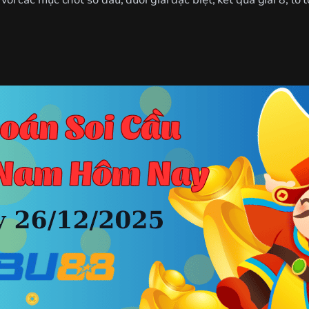
ác mục chốt số đầu, đuôi giải đặc biệt, kết quả giải 8, lô tô