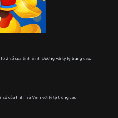
tô 2 số của tỉnh Bình Dương với tỷ lệ trúng cao.
số của tỉnh Trà Vinh với tỷ lệ trúng cao.