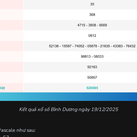
Kết quả xổ số Bình Dương ngày 19/12/2025
ascale như sau: