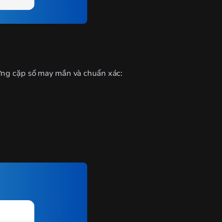
ng cặp số may mắn và chuẩn xác: