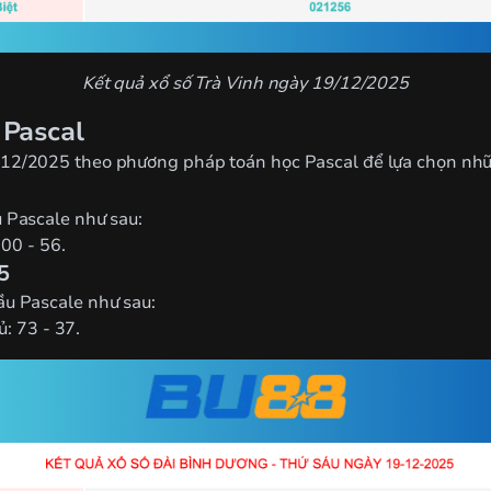
Kết quả xổ số Trà Vinh ngày 19/12/2025
 Pascal
12/2025 theo phương pháp toán học Pascal để lựa chọn nhữ
 Pascale như sau:
 00 - 56.
5
u Pascale như sau:
ủ: 73 - 37.