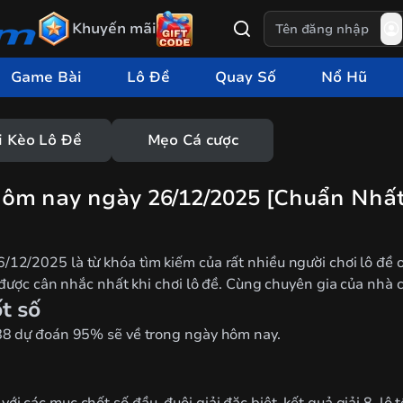
Khuyến mãi
Game Bài
Lô Đề
Quay Số
Nổ Hũ
i Kèo Lô Đề
Mẹo Cá cược
hôm nay ngày 26/12/2025 [Chuẩn Nhấ
2/2025 là từ khóa tìm kiếm của rất nhiều người chơi lô đề on
 được cân nhắc nhất khi chơi lô đề. Cùng chuyên gia của nhà 
ốt số
88 dự đoán 95% sẽ về trong ngày hôm nay.