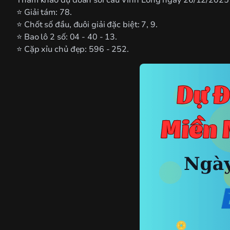
Tham khảo dự đoán soi cầu Vĩnh Long ngày 26/12/2025 với c
⭐️ Giải tám: 78.
⭐️ Chốt số đầu, đuôi giải đặc biệt: 7, 9.
⭐️ Bao lô 2 số: 04 - 40 - 13.
⭐️ Cặp xỉu chủ đẹp: 596 - 252.