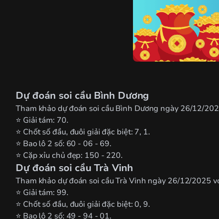
Dự đoán soi cầu Bình Dương
Tham khảo dự đoán soi cầu Bình Dương ngày 26/12/2025 với
⭐️ Giải tám: 70.
⭐️ Chốt số đầu, đuôi giải đặc biệt: 7, 1.
⭐️ Bao lô 2 số: 60 - 06 - 69.
⭐️ Cặp xỉu chủ đẹp: 150 - 220.
Dự đoán soi cầu Trà Vinh
Tham khảo dự đoán soi cầu Trà Vinh ngày 26/12/2025 với cá
⭐️ Giải tám: 99.
⭐️ Chốt số đầu, đuôi giải đặc biệt: 0, 9.
⭐️ Bao lô 2 số: 49 - 94 - 01.