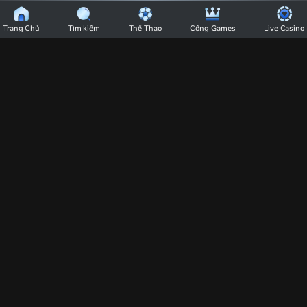
BU88
Chi Tiết
|
Trang Chủ
Tìm kiếm
Thể Thao
Cổng Games
Live Casino
Nhà
Dự Đoán Soi Cầu Xổ Số Miền Bắc Ngày
Cái
24/6/2025 [Đỉnh Nhất]
BU88
-
03:06
24/06/25
Trang
Cùng nhà cái BU88 dự đoán soi cầu xổ số miền Bắc ngày 24/6/2025 qua các
Chủ
thông tin phân tích từ các bảng kết quả xổ số trước đó và chọn ra những cặp
số đẹp và may mắn cho anh em dễ trúng.
Cá
Dự đoán soi cầu xổ số miền Bắc ngày 24/6/2025 là từ khóa tìm
Cược
kiếm của rất nhiều người chơi lô đề online tại nhà cái BU88. Việc
Thể
soi cầu xsmb, dự đoán xsmb mỗi ngày là rất quan trọng bởi nó
Thao
là một trong những yếu tố được cân nhắc nhất khi chơi lô đề.
Cùng chuyên gia của
BU88
phân tích và chốt số đẹp ngay sau
Uy
đây.
Tín
Số
1
Dự đoán soi cầu xổ số miền Bắc ngày 24/6/2025
Việt
Nam
Chốt số lô đề được chơi nhiều nhất