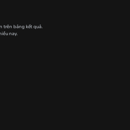
ện trên bảng kết quả.
hiều nay.
iện trên bảng kết quả ngày.
ất hiện trên bảng kết quả ngày.