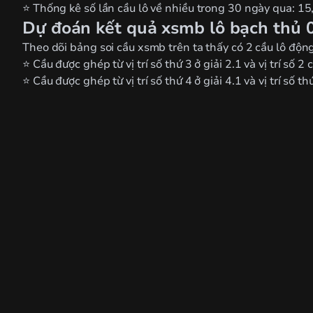
⭐️ Thống kê số lần cầu lô về nhiều trong 30 ngày qua: 15, 
Dự đoán kết quả xsmb lô bạch thủ 
Theo dõi bảng soi cầu xsmb trên ta thấy có 2 cầu lô độn
⭐️ Cầu được ghép từ vị trí số thứ 3 ở giải 2.1 và vị trí s
⭐️ Cầu được ghép từ vị trí số thứ 4 ở giải 4.1 và vị trí số
⭐️ Ngoài ra, giải 4 xuất hiện cầu kẹp số 07.
Do đó, các bạn có thể chọn bạch thủ lô được chốt số giờ 
Dự đoán kết quả xsmb phương pháp 
Theo bảng soi cầu xsmb trên ta thấy có 2 cầu lô động xu
⭐️ Cầu được ghép từ vị trí số thứ 1 ở giải 2.1 và vị trí s
⭐️ Cầu được ghép từ vị trí số thứ 1 ở giải 4.3 và vị trí s
⭐️ Ngoài ra, giải 5 xuất hiện cầu kẹp là con số 67.
Do đó, ngày hôm nay các bạn có thể chọn bạch thủ lô được
Kết luận