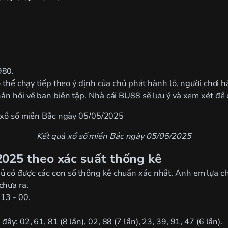
980.
ó thể chạy tiếp theo ý định của chủ phát hành lô, người chơi 
ản hồi về ban biên tập. Nhà cái BU88 sẽ lưu ý và xem xét để 
Kết quả xổ số miền Bắc ngày 05/05/2025
2025 theo xác suất thống kê
ủ có được các con số thống kê chuẩn xác nhất. Anh em lựa c
chưa ra.
 13 - 00.
y: 02, 61, 81 (8 lần), 02, 88 (7 lần), 23, 39, 91, 47 (6 lần).