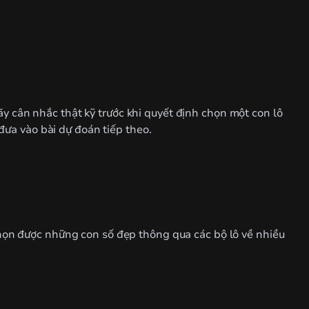
hãy cân nhắc thật kỹ trước khi quyết định chọn một con lô
đưa vào bài dự đoán tiếp theo.
họn được những con số đẹp thông qua các bộ lô về nhiều