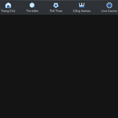
BU88
Chi Tiết
|
Trang Chủ
Tìm kiếm
Thể Thao
Cổng Games
Live Casino
Nhà
Dự Đoán Soi Cầu Miền Bắc Hôm Nay
Cái
Ngày 11/03/2025 - Số Đẹp Từ Cao Thủ
BU88
-
06:03
11/03/25
Trang
Cùng nhà cái BU88 dự đoán soi cầu miền Bắc hôm nay ngày 10/03/2025 qua
Chủ
các thông tin phân tích từ các bảng kết quả xổ số trước đó và chọn ra những
cặp số đẹp và may mắn cho anh em dễ trúng.
Cá
Dự đoán soi cầu miền Bắc hôm nay ngày 11/03/2025 là từ khóa
Cược
tìm kiếm của rất nhiều người chơi lô đề online tại nhà cái cá
Thể
cược uy tín BU88. Cùng chuyên gia của
nhà cái BU88
phân tích
Thao
và chốt số đẹp ngay trong bài viết dưới đây nhá!
Uy
Tín
Số
Soi cầu miền Bắc hôm nay ngày 11/03/2025
1
Chốt số lô đề được chơi nhiều nhất
Việt
Nam
11/03/2025