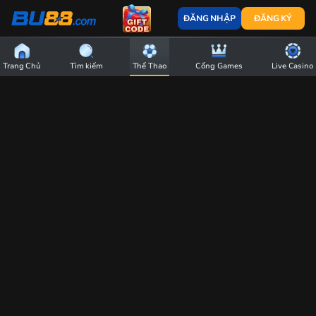
E-
ĐĂNG NHẬP
ĐĂNG KÝ
Sports
BU88
-
Trang Chủ
Tìm kiếm
Thể Thao
Cổng Games
Live Casino
Nơi
Đặt
Cược
Thể
Thao
Điện
Tử
Uy
Tín
Đang tải, vui lòng đợi
giây lát...
Hàng
Đầu