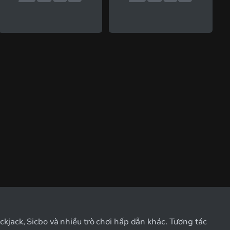
kjack, Sicbo và nhiều trò chơi hấp dẫn khác. Tương tác