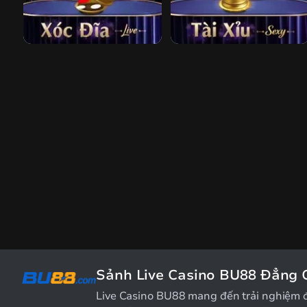
Sảnh Live Casino BU88 Đẳng C
Live Casino BU88 mang đến trải nghiệm đỉ