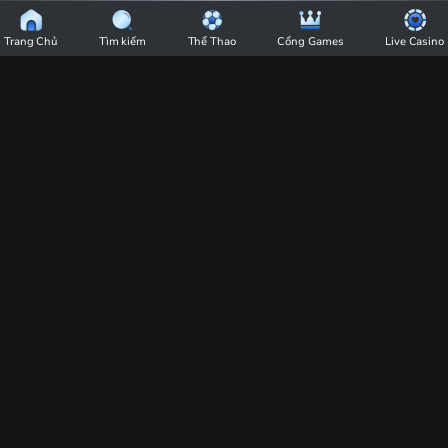
Giới
Giới Thiệu Nhà Cái
Thiệu
Trang Chủ
Tìm kiếm
Thể Thao
Cổng Games
Live Casino
Web
Thể
CƯỢC TẠI BU88 - THẮNG KHÔNG GIỚI HẠN, VUI
Thao
BẤT TẬN
Hàng
Đầu
BU88 Cùng bạn kiến tạo hành trình chiến thắng không
-
giới hạn, chia sẻ những niềm vui bất tận. Chúng tôi hiểu
BU88
rằng, mỗi trải nghiệm chơi của bạn đều mang trong
mình cơ hội chiến thắng. Vì vậy, BU88 luôn đồng hành
cùng người chơi, mang đến những công nghệ và trải
nghiệm tốt nhất để bạn có thể tự tin chiến thắng, chinh
phục mọi đỉnh cao.
BU88 tự hào là nền tảng tiên phong trong lĩnh vực cá
cược và giải trí trực tuyến, được cấp phép bởi các tổ chức
quốc tế uy tín như Curacao, mang đến sự an toàn, công
bằng và minh bạch tuyệt đối. Với
tỉ lệ cược cao nhất thị
trường
, công nghệ hiện đại và dịch vụ hỗ trợ 24/7,