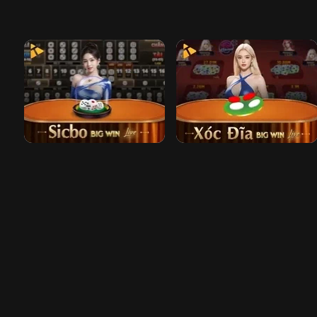
10,067,118,000