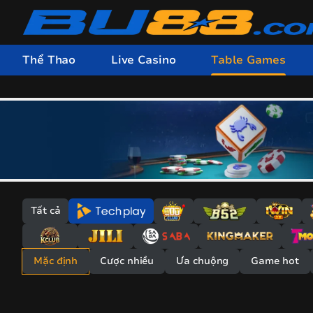
Table
Games
BU88
-
Thể Thao
Live Casino
Table Games
Nền
Tảng
Trò
Chơi
Game
Bàn
Có
Tỷ
Lệ
Tất cả
Ăn
Cược
Cao
Mặc định
Cược nhiều
Ưa chuộng
Game hot