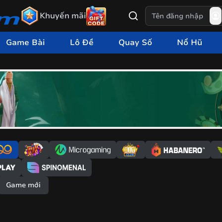
Khuyến mãi
Game Bài
Lô Đề
Quay Số
Nổ Hũ
Game mới