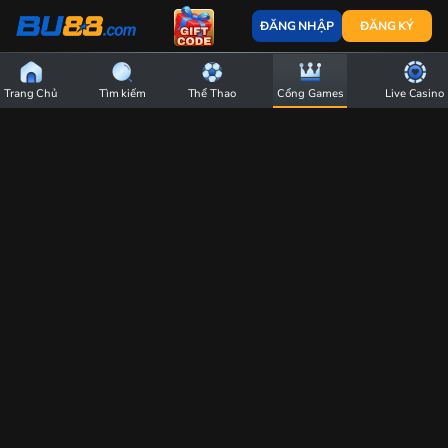
Quay
ĐĂNG NHẬP
ĐĂNG KÝ
Số
-
Thưởng
Game Bài
Table Games
Slots
Lô Đề
Game Nhanh
Trang Chủ
Tìm kiếm
Thể Thao
Cổng Games
Live Casino
Đặt
Cược
Tất cả
Hàng
Ngày
Tại
BU88,
Lối
Chơi
Đơn
Giản