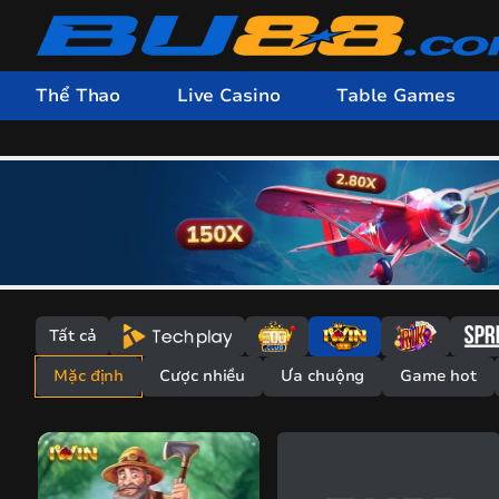
Game
Nhanh
BU88
-
Thể Thao
Live Casino
Table Games
Sảnh
Đa
Dạng
Nhiều
Loại
Game
Chơi
Nhanh
Tất cả
Mặc định
Cược nhiều
Ưa chuộng
Game hot
Tứ Linh Mini
579,164
128,254,153
579,164