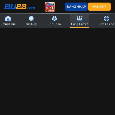
Game
ĐĂNG NHẬP
ĐĂNG KÝ
Bài
BU88
-
Game Bài
Table Games
Slots
Lô Đề
Game Nhanh
Trang Chủ
Tìm kiếm
Thể Thao
Cổng Games
Live Casino
Sảnh
Chơi
Tất cả
Đánh
Caribbean Stud Poker
2,132,723,000
2,132,723,000
Bài
Đổi
Thưởng
Uy
Tín
Hàng
Đầu