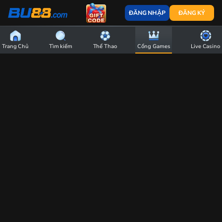
Game
ĐĂNG NHẬP
ĐĂNG KÝ
Bài
BU88
-
Game Bài
Table Games
Slots
Lô Đề
Game Nhanh
Trang Chủ
Tìm kiếm
Thể Thao
Cổng Games
Live Casino
Sảnh
Chơi
Tất cả
Đánh
Bài
Đổi
Thưởng
Uy
Tín
Hàng
Đầu